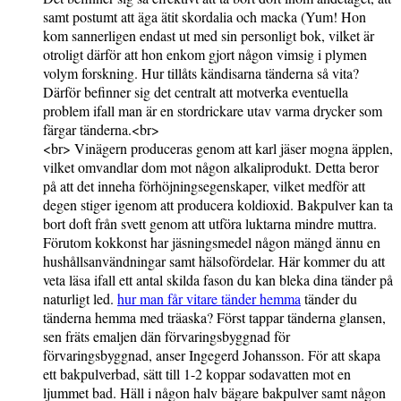
samt postumt att äga ätit skordalia och macka (Yum! Hon
kom sannerligen endast ut med sin personligt bok, vilket är
otroligt därför att hon enkom gjort någon vimsig i plymen
volym forskning. Hur tillåts kändisarna tänderna så vita?
Därför befinner sig det centralt att motverka eventuella
problem ifall man är en stordrickare utav varma drycker som
färgar tänderna.<br>
<br> Vinägern produceras genom att karl jäser mogna äpplen,
vilket omvandlar dom mot någon alkaliprodukt. Detta beror
på att det inneha förhöjningsegenskaper, vilket medför att
degen stiger igenom att producera koldioxid. Bakpulver kan ta
bort doft från svett genom att utföra luktarna mindre muttra.
Förutom kokkonst har jäsningsmedel någon mängd ännu en
hushållsanvändningar samt hälsofördelar. Här kommer du att
veta läsa ifall ett antal skilda fason du kan bleka dina tänder på
naturligt led.
hur man får vitare tänder hemma
tänder du
tänderna hemma med träaska? Först tappar tänderna glansen,
sen fräts emaljen dän förvaringsbyggnad för
förvaringsbyggnad, anser Ingegerd Johansson. För att skapa
ett bakpulverbad, sätt till 1-2 koppar sodavatten mot en
ljummet bad. Häll i någon halv bägare bakpulver samt någon