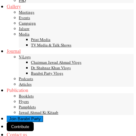
FAQ
Gallery
Meetings
Events
Campaign
Jalsaw
Media
Print Media
TV Media & Talk Shows
Journal
V-Logs
Chairman Jawad Ahmad Vlogs
Dr. Shahnaz Khan Vlogs
Barabri Party Vlogs
Podcasts
Articles
Publication
Booklets
Flyers
Pamphlets
Jawad Ahmad Ki Kitaab
Join Barabri Party
Contribute
Contact us