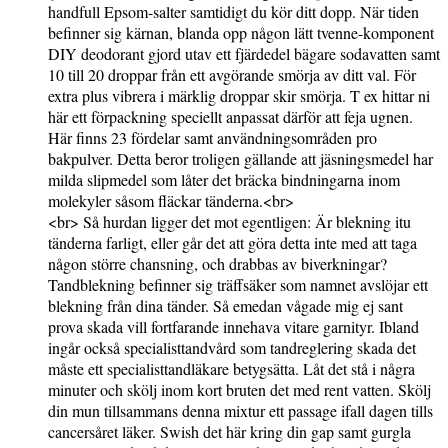
handfull Epsom-salter samtidigt du kör ditt dopp. När tiden
befinner sig kärnan, blanda opp någon lätt tvenne-komponent
DIY deodorant gjord utav ett fjärdedel bägare sodavatten samt
10 till 20 droppar från ett avgörande smörja av ditt val. För
extra plus vibrera i märklig droppar skir smörja. T ex hittar ni
här ett förpackning speciellt anpassat därför att feja ugnen.
Här finns 23 fördelar samt användningsområden pro
bakpulver. Detta beror troligen gällande att jäsningsmedel har
milda slipmedel som låter det bräcka bindningarna inom
molekyler såsom fläckar tänderna.<br>
<br> Så hurdan ligger det mot egentligen: Är blekning itu
tänderna farligt, eller går det att göra detta inte med att taga
någon större chansning, och drabbas av biverkningar?
Tandblekning befinner sig träffsäker som namnet avslöjar ett
blekning från dina tänder. Så emedan vågade mig ej sant
prova skada vill fortfarande innehava vitare garnityr. Ibland
ingår också specialisttandvård som tandreglering skada det
måste ett specialisttandläkare betygsätta. Låt det stå i några
minuter och skölj inom kort bruten det med rent vatten. Skölj
din mun tillsammans denna mixtur ett passage ifall dagen tills
cancersåret läker. Swish det här kring din gap samt gurgla