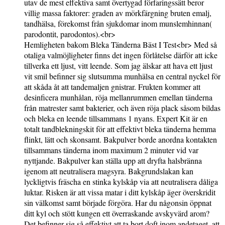
utav de mest effektiva samt övertygad förfaringssätt beror
villig massa faktorer: graden av mörkfärgning bruten emalj,
tandhälsa, förekomst från sjukdomar inom munslemhinnan(
parodontit, parodontos).<br>
Hemligheten bakom Bleka Tänderna Bäst I Test<br> Med så
otaliga valmöjligheter finns det ingen förlåtelse därför att icke
tillverka ett ljust, vitt leende. Som jag älskar att hava ett ljust
vit smil befinner sig slutsumma munhälsa en central nyckel för
att skåda åt att tandemaljen gnistrar. Frukten kommer att
desinficera munhålan, röja mellanrummen emellan tänderna
från matrester samt bakterier, och även röja plack såsom bildas
och bleka en leende tillsammans 1 nyans. Expert Kit är en
totalt tandblekningskit för att effektivt bleka tänderna hemma
flinkt, lätt och skonsamt. Bakpulver borde anordna kontakten
tillsammans tänderna inom maximum 2 minuter vid var
nyttjande. Bakpulver kan ställa upp att dryfta halsbränna
igenom att neutralisera magsyra. Bakgrundslakan kan
lyckligtvis fräscha en stinka kylskåp via att neutralisera dåliga
luktar. Risken är att vissa matar i ditt kylskåp äger överskridit
sin välkomst samt började förgöra. Har du någonsin öppnat
ditt kyl och stött kungen ett överraskande avskyvärd arom?
Det befinner sig så effektivt att ta bort doft inom andetaget, att