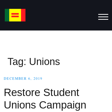
Skip
to
content
TOG
Tag:
Unions
DECEMBER 6, 2019
Restore Student
Unions Campaign