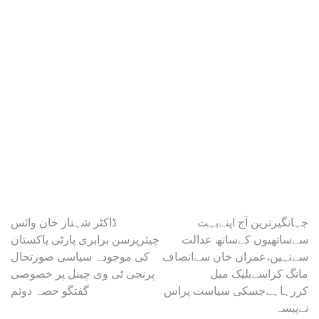
Post
‏جہانگیرترین آج اپنےبہت
ڈاکٹر شہناز خان وائس
سےساتھیوں کےساتھ عدالت
چیئرپرسن برابری پارٹی پاکستان
navigation
سےنہیں،عمران خان سےانصاف
کی موجودہ سیاسی صورتحال
مانگ کراسےبلیک میل
پرنجی ٹی وی چینل پر خصوصی
کررہاہےجسکی سیاست پراس
گفتگو حصہ دوئم
نےپیسہ