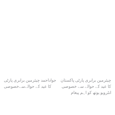
Post
چیئرمین برابری پارٹی پاکستان
جواداحمد چیئرمین برابری پارٹی
کا عید کے حوالے سے خصوصی
کا عید کے حوالےسےخصوصی
navigation
انٹرویو یوتھ کو اہم پیغام