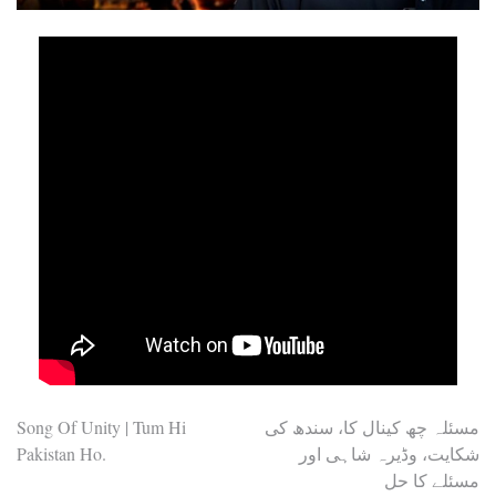
Post
Song Of Unity | Tum Hi
مسئلہ چھ کینال کا، سندھ کی
Pakistan Ho.
شکایت، وڈیرہ شاہی اور
navigation
مسئلے کا حل