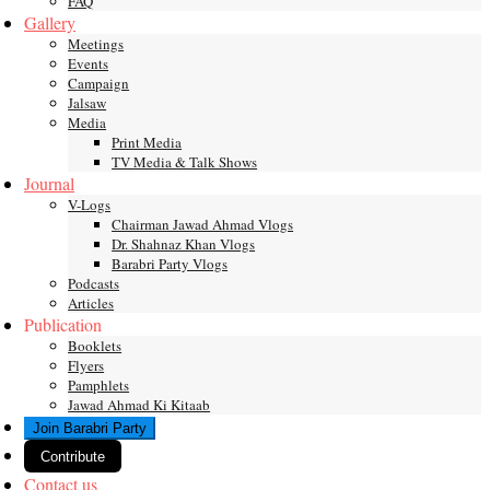
FAQ
Gallery
Meetings
Events
Campaign
Jalsaw
Media
Print Media
TV Media & Talk Shows
Journal
V-Logs
Chairman Jawad Ahmad Vlogs
Dr. Shahnaz Khan Vlogs
Barabri Party Vlogs
Podcasts
Articles
Publication
Booklets
Flyers
Pamphlets
Jawad Ahmad Ki Kitaab
Join Barabri Party
Contribute
Contact us