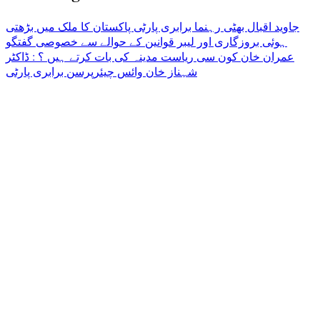
جاوید اقبال بھٹی رہنما برابری پارٹی پاکستان کا ملک میں بڑھتی
ہوئی بروزگاری اور لیبر قوانین کے حوالے سے خصوصی گفتگو
عمران خان کون سی ریاست مدینہ کی بات کرتے ہیں ؟ : ڈاکٹر
شہناز خان وائس چیئرپرسن برابری پارٹی