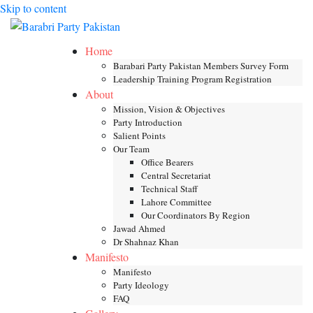
Skip to content
Toggle mob
Home
Barabari Party Pakistan Members Survey Form
Leadership Training Program Registration
About
Mission, Vision & Objectives
Party Introduction
Salient Points
Our Team
Office Bearers
Central Secretariat
Technical Staff
Lahore Committee
Our Coordinators By Region
Jawad Ahmed
Dr Shahnaz Khan
Manifesto
Manifesto
Party Ideology
FAQ