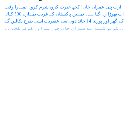
‏ارب پتی عمران خان! کچھ غیرت کرو، شرم کرو۔ تمہارا وقت
اب تھوڑا رہ گیا ہے۔ تمہیں پاکستان کے غریب تمہارے 300 کنال
کے گھر اور پوری 14 جائدادوں سے عنقریب اسی طرح نکالیں گے
کوئی کہتا ہے عمران خان چور ہے اور کوئی کچھ ۔۔…