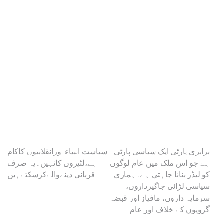
Post
برابری پارٹی ایک سیاسی پارٹی
سیاست انبیاء اورانقلابیوں کاکام
ہے جو اس ملک میں عام لوگوں
ہے،لٹیروں کانہیں۔یہ صرف
navigation
کو لیڈر بنانا چاہتی ہے، ہماری
قربانی دینےوالےکرسکتےہیں
سیاسی لڑائی جاگیرداروں،
سرمایہ داروں، مافیاز اور قبضہ
گروپوں کے خلاف اور عام