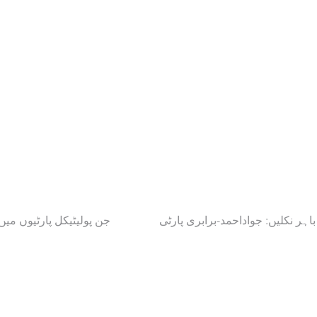
جن پولیٹیکل پارٹیوں م :