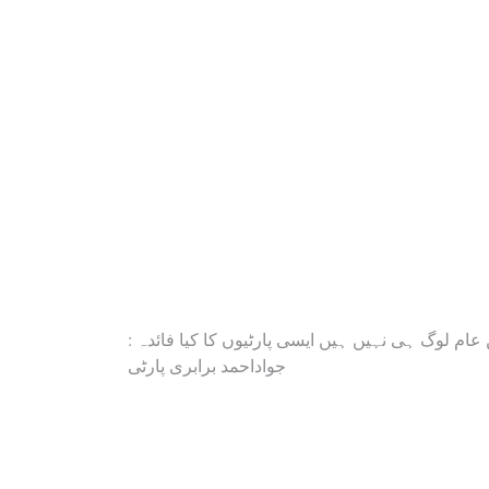
Post
یں عام لوگ ہی نہیں ہیں ایسی پارٹیوں کا کیا فائدہ
جواداحمد برابری پارٹی
navigation