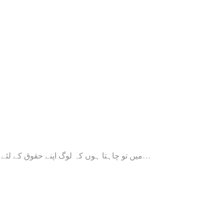
میں تو چاہتا ہوں کہ لوگ اپنے حقوق کے لئے باہر نکلیں: جواداحمد-برابری پارٹی…