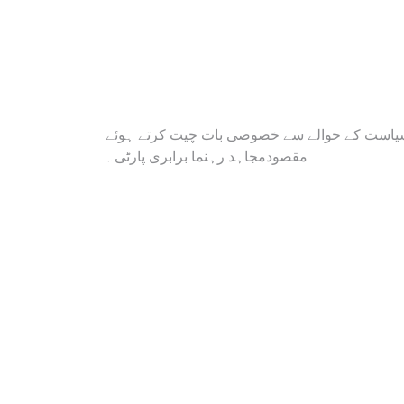
Post
کی سیاست کے حوالے سے خصوصی بات چیت کرتے ہوئے
مقصودمجاہد رہنما برابری پارٹی۔
navigation