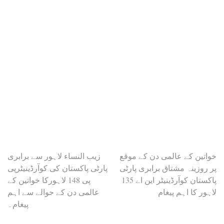
Post
خواتین کے عالمی دن کے موقع
زیب النساء لاہور سے برابری
پر روزینہ مشتاق برابری پارٹی
پارٹی پاکستان کی کوآرڈینیٹرپی
navigation
پاکستان کوآرڈینیٹر این اے 135
پی 148 لاہورکا خواتین کے
لاہور کا اہم پیغام
عالمی دن کے حوالے سے اہم
پیغام۔