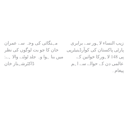
Post
زیب النساء لاہور سے برابری
مہنگائی کی وجہ سے عمران
پارٹی پاکستان کی کوآرڈینیٹرپی
خان کا جو بت لوگوں کی نظر
navigation
پی 148 لاہورکا خواتین کے
میں بنا ہوا وہ جلد ٹوٹنے والا ہے:
عالمی دن کے حوالے سے اہم
ڈاکٹرشہناز خان
پیغام۔