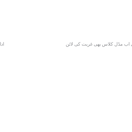
 اب مڈل کلاس بھی غربت کی لائن
اد