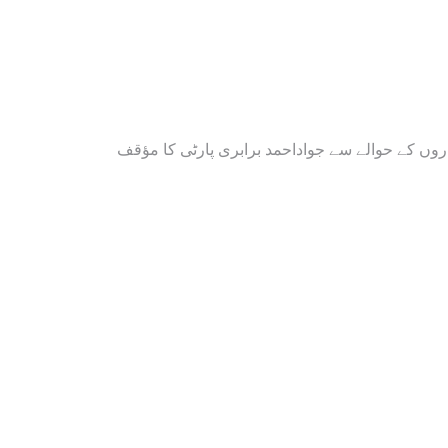
Post
اروں کے حوالے سے جواداحمد برابری پارٹی کا مؤقف
navigation