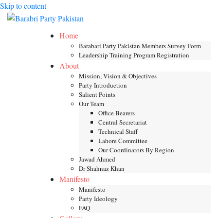
Skip to content
Toggle mob
Home
Barabari Party Pakistan Members Survey Form
Leadership Training Program Registration
About
Mission, Vision & Objectives
Party Introduction
Salient Points
Our Team
Office Bearers
Central Secretariat
Technical Staff
Lahore Committee
Our Coordinators By Region
Jawad Ahmed
Dr Shahnaz Khan
Manifesto
Manifesto
Party Ideology
FAQ