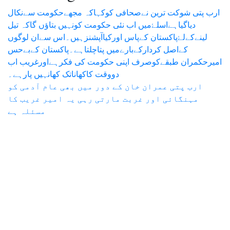
ارب پتی شوکت ترین نےصحافی کوکہاکہ مجھےحکومت سےنکال
دیاگیاہےاسلۓمیں اب نئی حکومت کونہیں بتاؤں گاکہ تیل
لینےکےلۓپاکستان کےپاس اورکیاآپشنزہیں۔اس سےان لوگوں
کےاصل کردارکےبارےمیں پتاچلتاہے۔پاکستان کےبےحس
امیرحکمران طبقےکوصرف اپنی حکومت کی فکرہےاورغریب اب
دووقت کاکھاناتک کھانہیں پارہے۔
ارب پتی عمران خان کے دور میں بھی عام آدمی کو
مہنگائی اور غربت مارتی رہی یہ امیر غریب کا
مسئلہ ہے