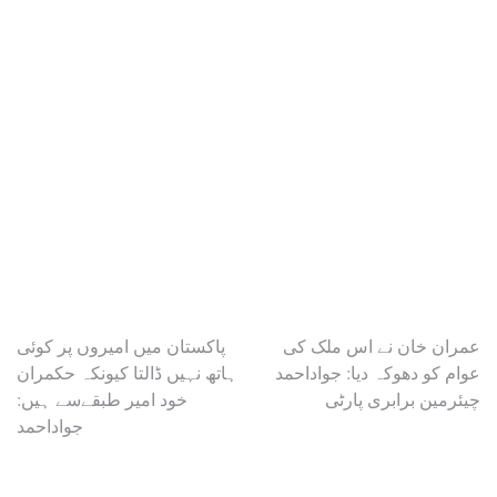
Post
عمران خان نے اس ملک کی
پاکستان میں امیروں پر کوئی
عوام کو دھوکہ دیا: جواداحمد
ہاتھ نہیں ڈالتا کیونکہ حکمران
navigation
چیئرمین برابری پارٹی
خود امیر طبقےسے ہیں:
جواداحمد