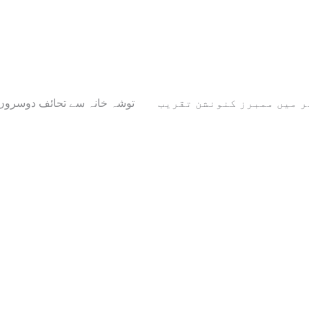
ر میں ممبرز کنونشن تقریب
توشہ خانہ سے تحائف دوسروں 