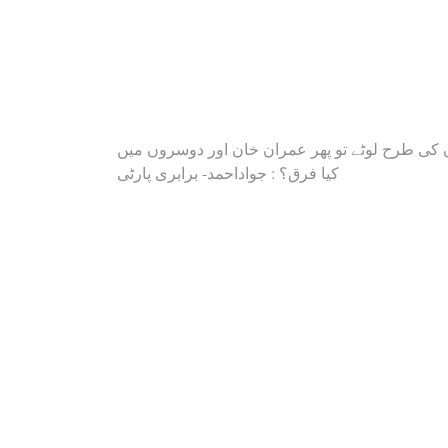
Post
کی طرح لوٹے تو پھر عمران خان اور دوسروں میں
کیا فرق؟ : جواداحمد- برابری پارٹی
navigation