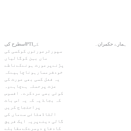
Post
ہمارے حکمران۔
‏اسطرح کیPTIکی
سپورٹرعورتوں کوکسی کی
navigation
ماں بہن کوگالیاں
پڑنےپرعورت ہونےکےناطے
خودشرمسارہوناچاہیےکہ
یہ فعل کسی بھی عورت کی
عزت پرحملہ ہےچاہےوہ
کوئی بھی مردکرے۔ افسوس
کہ بجاۓ یہ کہ یہ اس بات
پراحتجاج کریں
الٹاڈھٹائی سےماں کی
گالی دینےپریہ ایک فریق
کادفاع دوسرےکےمقابلے