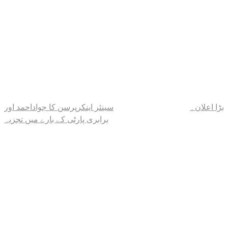
بڑا اعلان۔
سینئر اینکرپرسن کا جواداحمد اور
Post
برابری پارٹی کے بارے میں تجزیہ
navigation