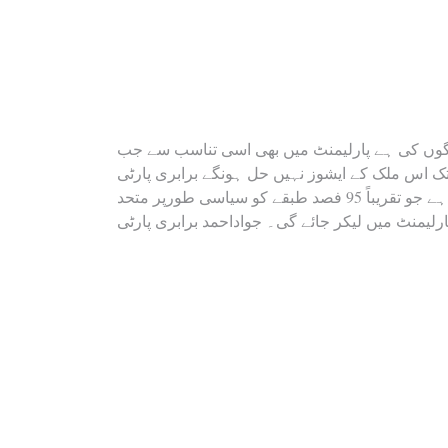
Post
وگوں کی ہے پارلیمنٹ میں بھی اسی تناسب سے جب
تک اس ملک کے ایشوز نہیں حل ہونگے برابری پارٹی
navigation
عام لوگوں کی واحد جماعت ہے جو تقریباً 95 فصد طبقے کو سیاسی طورپر متحد
ارلیمنٹ میں لیکر جائے گی۔ جواداحمد برابری پارٹی