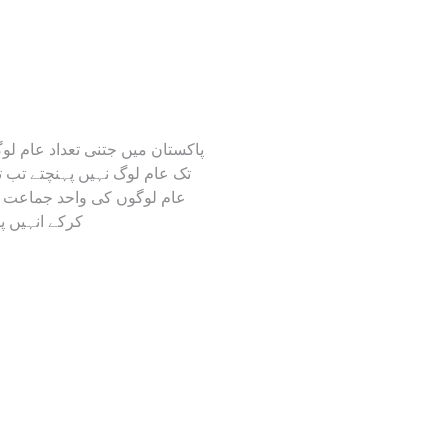
پاکستان میں جتنی تعداد عام ل
تک عام لوگ نہیں پہنچتے تب 
کرکے انہیں پ