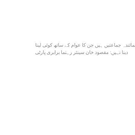
Post
مائندہ جماعتیں ہیں جن کا عوام کے ساتھ کوئی لینا
دینا نہیں: مقصود خان سینئر رہنما برابری پارٹی
navigation