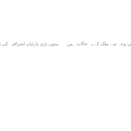
کی وجہ سے ملک کے یہ حالات ہیں
تینوں بڑی پارٹیاں اشرافیہ کی ن