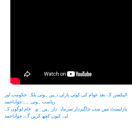
Post
الیکشن کے بعد عوام کی کوئی پارٹی نہیں ہوتی بلکہ حکومت اور
ریاست ہوتی ہے:جواداحمد
navigation
پارلیمنٹ میں سب جاگیردار سرمایہ دار ہیں۔ وہ عام لوگوں کے
لیے کیوں کچھ کریں گے: جواداحمد