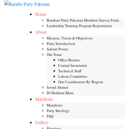
Skip
Toggle mob
to
Home
content
Barabari Party Pakistan Members Survey Form
Leadership Training Program Registration
About
Mission, Vision & Objectives
Party Introduction
Salient Points
Our Team
Office Bearers
Central Secretariat
Technical Staff
Lahore Committee
Our Coordinators By Region
Jawad Ahmed
Dr Shahnaz Khan
Manifesto
Manifesto
Party Ideology
FAQ
Gallery
Meetings