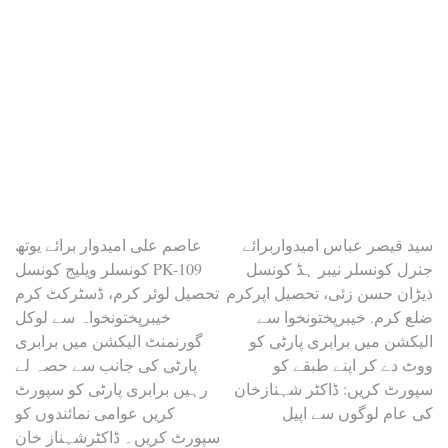
Post
سید قیصر عباس امیدواربرائے
عاصم علی امیدوار برائے یوتھ
جنرل کونسلر نیبر ہڈ کونسل
کونسلر ویلیج کونسل PK-109
navigation
ذیڑان حسن زئی، تحصیل اپرکرم
تحصیل لوئر کرم، ڈسٹرکٹ کرم
ضلع کرم. خیبرپختونخوا سے
خیبرپختونخواہ سے لوکل
الیکشن میں برابری پارٹی کو
گورنمنٹ الیکشن میں برابری
ووٹ دے کر اپنے طبقے کو
پارٹی کی جانب سے حصہ لے
سپورٹ کریں: ڈاکٹر شہنازخان
رہیں برابری پارٹی کو سپورٹ
کی عام لوگوں سے اپیل
کریں عوامی نمائندوں کو
سپورٹ کریں۔ ڈاکٹرشہناز خان