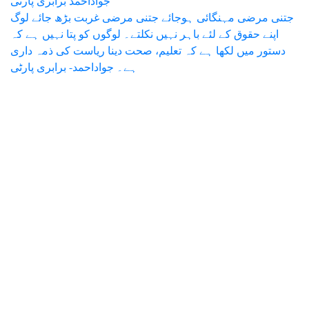
جواداحمد برابری پارٹی
جتنی مرضی مہنگائی ہوجائے جتنی مرضی غربت بڑھ جائے لوگ
اپنے حقوق کے لئے باہر نہیں نکلتے۔ لوگوں کو پتا نہیں ہے کہ
دستور میں لکھا ہے کہ تعلیم، صحت دینا ریاست کی ذمہ داری
ہے۔ جواداحمد- برابری پارٹی