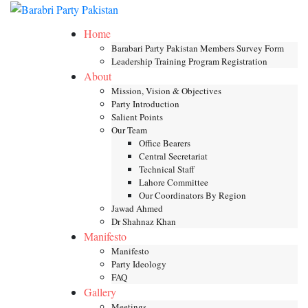
Skip
Toggle mob
to
Home
content
Barabari Party Pakistan Members Survey Form
Leadership Training Program Registration
About
Mission, Vision & Objectives
Party Introduction
Salient Points
Our Team
Office Bearers
Central Secretariat
Technical Staff
Lahore Committee
Our Coordinators By Region
Jawad Ahmed
Dr Shahnaz Khan
Manifesto
Manifesto
Party Ideology
FAQ
Gallery
Meetings